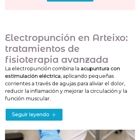
Electropunción en Arteixo:
tratamientos de
fisioterapia avanzada
La electropunción combina la
acupuntura con
estimulación eléctrica
, aplicando pequeñas
corrientes a través de agujas para aliviar el dolor,
reducir la inflamación y mejorar la circulación y la
función muscular.
En
Fitema
utilizamos esta técnica de forma segura
Seguir leyendo
y efectiva para tratar dolor crónico, lesiones
deportivas, problemas musculares y articulares. La
electropunción acelera la recuperación, favorece