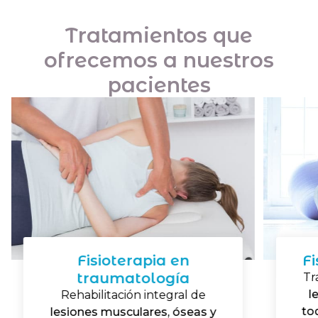
Tratamientos que
ofrecemos a nuestros
pacientes
Fisioterapia en
Fi
traumatología
Tr
l
Rehabilitación integral de
to
lesiones musculares, óseas y